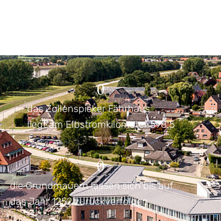
0
das Zollenspieker Fährhaus
liegt am Elbstromkilometer 598,5
0
die Grundmauern lassen sich bis auf
das Jahr 1252 zurückverfolgen