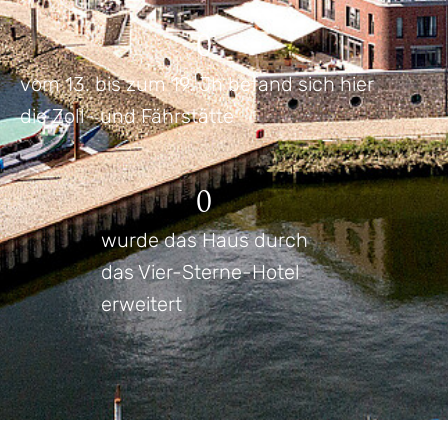
0
vom 13. bis zum 19. Jh befand sich hier
die Zoll- und Fährstätte
0
wurde das Haus durch
das Vier-Sterne-Hotel
erweitert